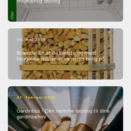
miljøvenlig løsning
09. maj 2025
Brænde: En af de bedste og mest
hyggelige måder at varm din bolig på
03. februar 2025
Gardinbus - Den nemme løsning til dine
gardinbehov