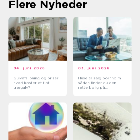
Flere Nyheder
04. juni 2026
03. juni 2026
Gulvafslibning og priser:
Huse til salg bornholm
hvad koster et flot
sådan finder du den
trægulv?
rette bolig på
solskinsøen