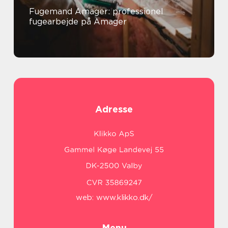
Fugemand Amager: professionel
fugearbejde på Amager
Adresse
web:
www.klikko.dk/
Menu