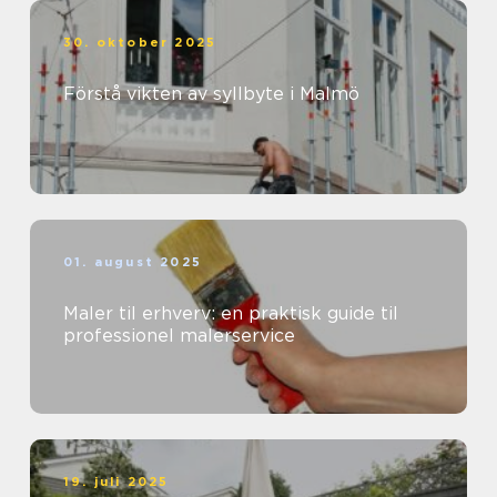
30. oktober 2025
Förstå vikten av syllbyte i Malmö
01. august 2025
Maler til erhverv: en praktisk guide til
professionel malerservice
19. juli 2025