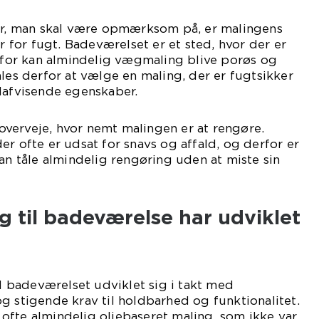
rer, man skal være opmærksom på, er malingens
for fugt. Badeværelset er et sted, hvor der er
or kan almindelig vægmaling blive porøs og
ales derfor at vælge en maling, der er fugtsikker
dafvisende egenskaber.
verveje, hvor nemt malingen er at rengøre.
er ofte er udsat for snavs og affald, og derfor er
kan tåle almindelig rengøring uden at miste sin
.
 til badeværelse har udviklet
il badeværelset udviklet sig i takt med
g stigende krav til holdbarhed og funktionalitet.
ofte almindelig oliebaseret maling, som ikke var