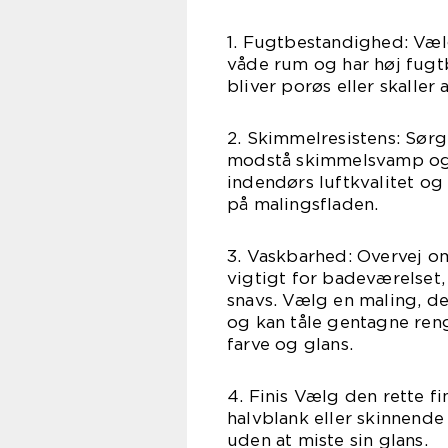
1. Fugtbestandighed: Vælg
våde rum og har høj fugtb
bliver porøs eller skaller a
2. Skimmelresistens: Sørg 
modstå skimmelsvamp og 
indendørs luftkvalitet og
på malingsfladen.
3. Vaskbarhed: Overvej om
vigtigt for badeværelset, 
snavs. Vælg en maling, d
og kan tåle gentagne ren
farve og glans.
4. Finis Vælg den rette f
halvblank eller skinnende
uden at miste sin glans.