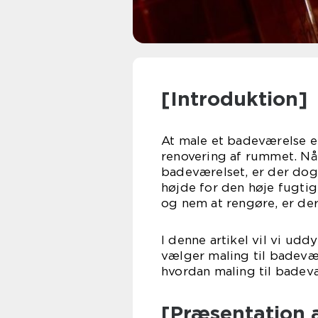
[Introduktion]
At male et badeværelse er
renovering af rummet. Når
badeværelset, er der dog 
højde for den høje fugtig
og nem at rengøre, er der 
I denne artikel vil vi u
vælger maling til badevæ
hvordan maling til badev
[Præsentation a