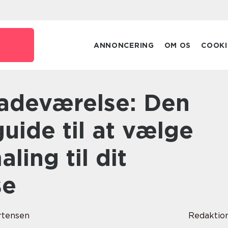
ANNONCERING
OM OS
COOKI
guide til at vælge
ling til dit
se
rtensen
Redaktio