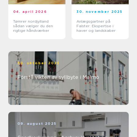
04. april 2026
30. november 2025
Tømrer nordjylland
Anlægsgartner på
sådan vælger du den
Falster: Ekspertise i
rigtige håndværker
haver og landskaber
30. oktober 2025
Förstå vikten av syllbyte i Malmö
09. august 2025