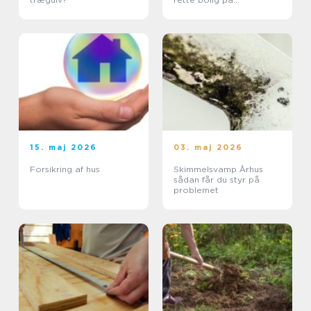
solskinsøen
15. maj 2026
03. maj 2026
Forsikring af hus
Skimmelsvamp Århus
sådan får du styr på
problemet