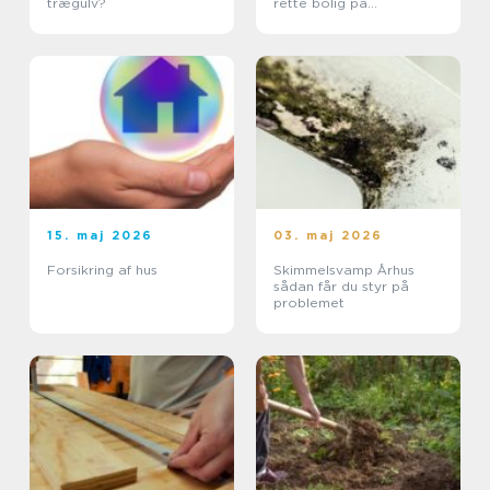
trægulv?
rette bolig på
solskinsøen
15. maj 2026
03. maj 2026
Forsikring af hus
Skimmelsvamp Århus
sådan får du styr på
problemet