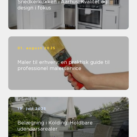
Snedkerkøkken i Aarhus: Kvalitet og
design i fokus
01. august 2025
Maler til erhverv: en praktisk guide til
professionel malerservice
19. juli 2025
Belægning i Kolding: Holdbare
udendørsarealer