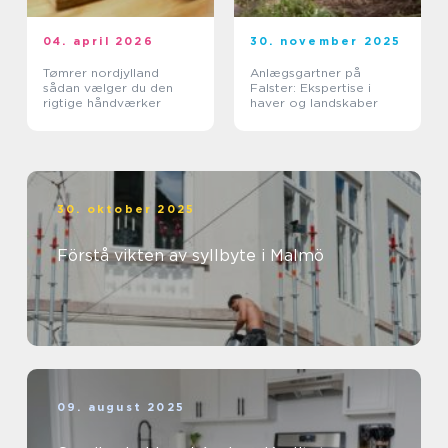
04. april 2026
30. november 2025
Tømrer nordjylland
Anlægsgartner på
sådan vælger du den
Falster: Ekspertise i
rigtige håndværker
haver og landskaber
30. oktober 2025
Förstå vikten av syllbyte i Malmö
09. august 2025