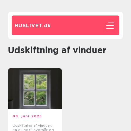
HUSLIVET.
dk
udskiftning af vinduer
08. juni 2025
Udskiftning af vinduer:
En guide til hvornår og