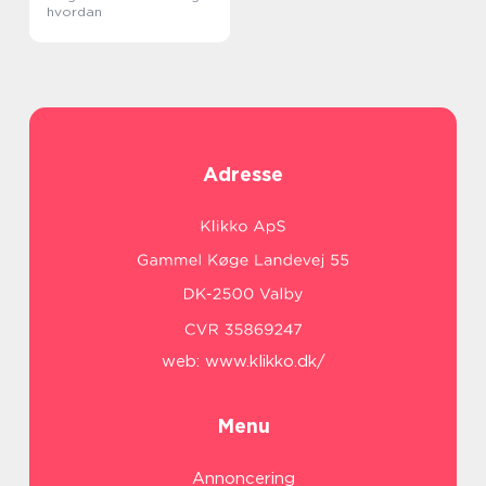
hvordan
Adresse
web:
www.klikko.dk/
Menu
Annoncering