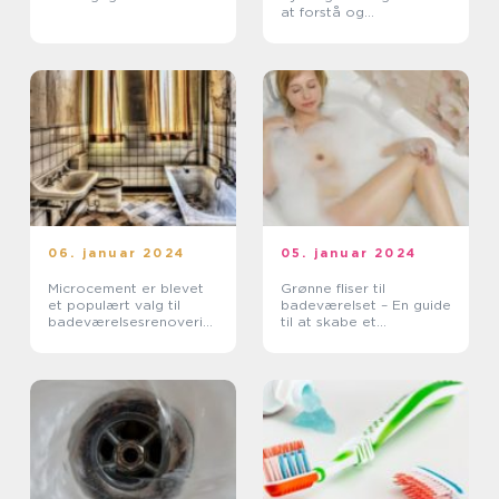
at forstå og
vedligeholde dit
afløbssystem
06. januar 2024
05. januar 2024
Microcement er blevet
Grønne fliser til
et populært valg til
badeværelset – En guide
badeværelsesrenoverin
til at skabe et
ger på grund af dens
miljøvenligt og
mange fordele, herunder
bæredygtigt rum
dens holdbarhed,
æstetiske appel og
alsid...