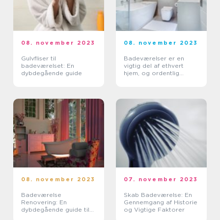
08. november 2023
08. november 2023
Gulvfliser til
Badeværelser er en
badeværelset: En
vigtig del af ethvert
dybdegående guide
hjem, og ordentlig
opbevaring er
afgørende for at holde
badeværelset
organiseret og
funktionelt
08. november 2023
07. november 2023
Badeværelse
Skab Badeværelse: En
Renovering: En
Gennemgang af Historie
dybdegående guide til
og Vigtige Faktorer
at skabe dit