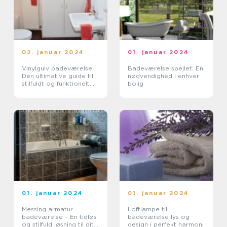
02. januar 2024
01. januar 2024
Vinylgulv badeværelse:
Badeværelse spejlet: En
Den ultimative guide til
nødvendighed i enhver
stilfuldt og funktionelt
bolig
gulvbelægning
01. januar 2024
01. januar 2024
Messing armatur
Loftlampe til
badeværelse – En tidløs
badeværelse lys og
og stilfuld løsning til dit
design i perfekt harmoni