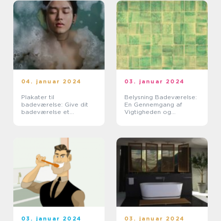
04. januar 2024
03. januar 2024
Plakater til
Belysning Badeværelse:
badeværelse: Give dit
En Gennemgang af
badeværelse et
Vigtigheden og
personligt touch
Udviklingen Gennem
Tiden
03. januar 2024
03. januar 2024