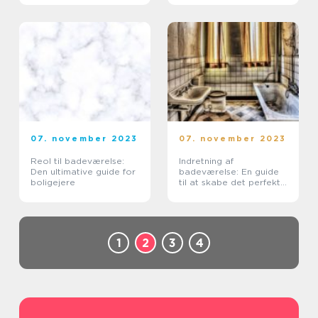
drømmebadeværelse
07. november 2023
07. november 2023
Reol til badeværelse:
Indretning af
Den ultimative guide for
badeværelse: En guide
boligejere
til at skabe det perfekte
rum
1
2
3
4