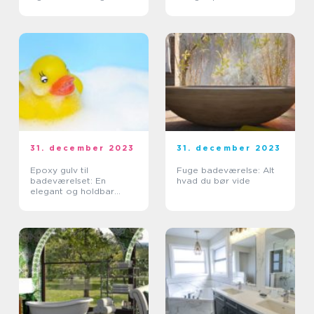
badeværelse
31. december 2023
31. december 2023
Epoxy gulv til
Fuge badeværelse: Alt
badeværelset: En
hvad du bør vide
elegant og holdbar
løsning