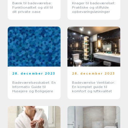
Bænk til badeværelse:
Knager til badeværelset:
Funktionalitet og stil til
Praktiske og stilfulde
dit private oase
opbevaringsløsninger
28. december 2023
28. december 2023
Badeværelsesskabet: En
Badeværelse Ventilator:
Informativ Guide til
En komplet guide til
Husejere og Boligejere
komfort og luftkvalitet