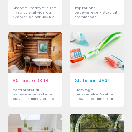
Skabe til badeværelset:
Inspiration til
Hvad du skal vide og
Badeværelse – Skab dit
hvordan de har udviklet
drømmebad
sig gennem tiden
02. januar 2024
02. januar 2024
Ventilatorer til
Glasvæg til
badeværelseslofter er
badeværelse: Skab et
blevet en uundværlig del
elegant og rummeligt
af moderne boliger
badeværelse