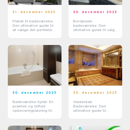
31. december 2023
30. december 2023
Plakat til badeværelse:
Bordplade
Den ultimative guide til
badeværelse: Den
at vælge det perfekte
ultimative guide til valg
kunstværk til dit
og installation af det
badeværelse
perfekte
badeværelsesbordplade
30. december 2023
30. december 2023
Badeværelse hylde: En
Vaskeskab
praktisk og stilfuld
Badeværelse: Den
opbevaringsløsning til
ultimative guide til
dit badeværelse
stilfuld og funktionel
opbevaring