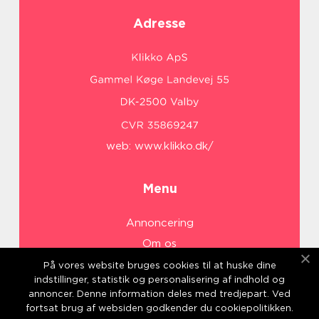
Adresse
web:
www.klikko.dk/
Menu
Annoncering
Om os
Cookies
På vores website bruges cookies til at huske dine
indstillinger, statistik og personalisering af indhold og
Kontakt os
annoncer. Denne information deles med tredjepart. Ved
Sitemap
fortsat brug af websiden godkender du cookiepolitikken.