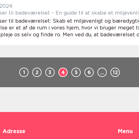
 2024
ser til badeværelset – En guide til at skabe et miljøven
iser til badeværelset: Skab et miljøvenligt og bæredygti
e er et af de rum i vores hjem, hvor vi bruger meget tid
 pleje os selv og finde ro. Men ved du, at badeværelset o.
1
2
3
4
5
6
…
12
Adresse
Menu