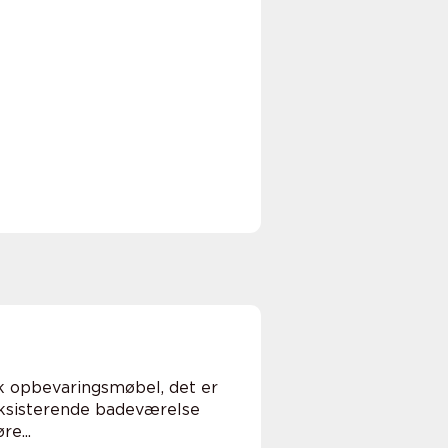
sk opbevaringsmøbel, det er
 eksisterende badeværelse
e...