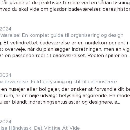
får glæde af de praktiske fordele ved en sådan løsning. I
hvad du skal vide om glasdør badeværelser, deres histori
 2024
værelse: En komplet guide til organisering og design
g: Et velindrettet badeværelse er en nøglekomponent i
t overveje, når du planlægger indretningen, men en vigt
af en passende reol til badeværelset. Reolen spiller en ..
 2024
 badeværelse: Fuld belysning og stilfuld atmosfære
 en husejer eller boligejer, der ønsker at forvandle dit 
t rum, er en nøje udvalgt belysning afgørende. En moder
ær blandt indretningsentusiaster og designere, e...
 2024
se Håndvask: Det Vigtige At Vide