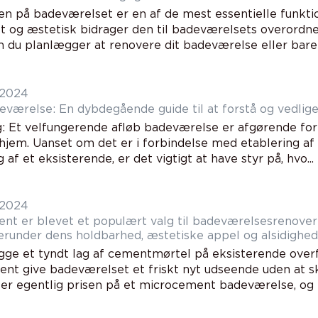
n på badeværelset er en af de mest essentielle funktio
lt og æstetisk bidrager den til badeværelsets overord
 du planlægger at renovere dit badeværelse eller bare ø
 2024
eværelse: En dybdegående guide til at forstå og vedlig
g: Et velfungerende afløb badeværelse er afgørende for 
t hjem. Uanset om det er i forbindelse med etablering af
 af et eksisterende, er det vigtigt at have styr på, hvo...
 2024
nt er blevet et populært valg til badeværelsesrenove
herunder dens holdbarhed, æstetiske appel og alsidighed
gge et tyndt lag af cementmørtel på eksisterende overfl
nt give badeværelset et friskt nyt udseende uden at sku
er egentlig prisen på et microcement badeværelse, og hv