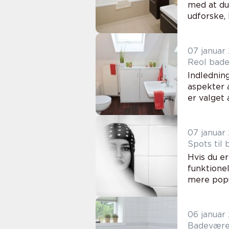
med at du 
udforske, 
07 januar
Reol bade
Indlednin
aspekter a
er valget 
07 januar
Spots til
Hvis du er
funktionel
mere popul
06 januar
Badeværel