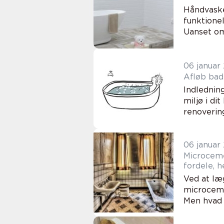
Håndvaske
funktione
Uanset om
06 januar
Afløb bad
Indlednin
miljø i di
renovering
06 januar
Microceme
fordele, 
Ved at læ
microceme
Men hvad 