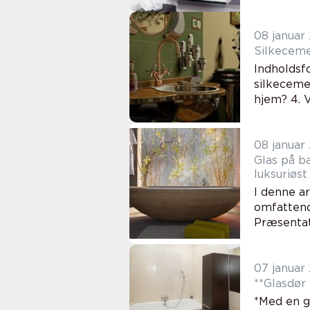
08 januar
Silkeceme
Indholdsfo
silkeceme
hjem? 4. 
08 januar
Glas på b
luksuriøst
I denne ar
omfattende
Præsentati
07 januar
**Glasdør 
*Med en g