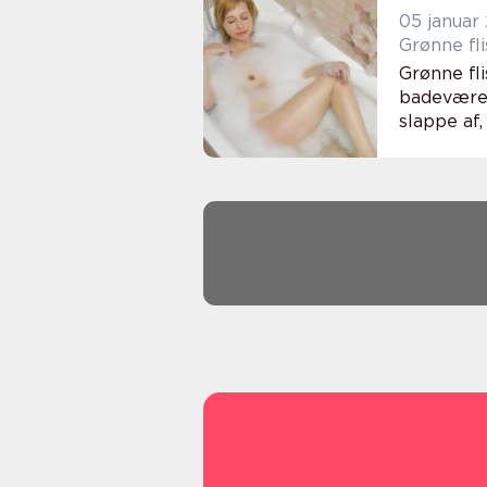
05 januar
Grønne fli
Grønne fl
badeværels
slappe af,