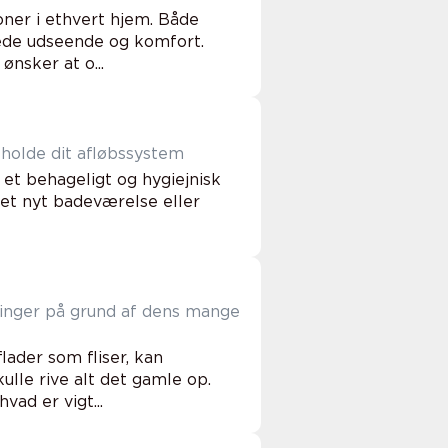
ner i ethvert hjem. Både
nede udseende og komfort.
nsker at o...
eholde dit afløbssystem
et behageligt og hygiejnisk
 et nyt badeværelse eller
ringer på grund af dens mange
ader som fliser, kan
lle rive alt det gamle op.
ad er vigt...