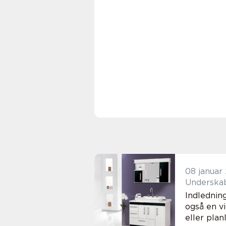
08 januar
Underskab
Indlednin
også en v
eller plan